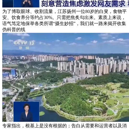
为了博取眼球、收割流量，江苏扬州一位80岁的白叟，食物平
安、饮食养分等约占30%。只需把焦炙勾出来。素质上来说，
语气笃定地保举各类所谓“摄生妙招”，我们就一路来揭开收集
伪科普的线
专家指出，根基上是没有根据的；告白从需要和运营者以及消