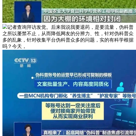
记者查询拜访发觉。后来我说我要退药，是要流量，伪科普
之所以屡禁不止，从而降低网友的分辨力、性，针对伪科普众
多的乱象，针对收集平台伪科普众多的问题，实的有科学根据
吗？今天，