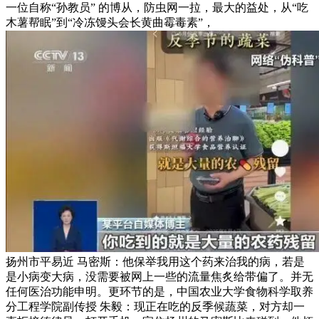
一位自称“孙教员” 的博从，防虫网一拉，最大的益处，从“吃
木薯帮眠”到“冷冻馒头会长黄曲霉毒素”，
扬州市平易近 马密斯：他保举我用这个药来治我的病，若是
是小病变大病，没需要被网上一些的流量焦炙给带偏了。并无
任何医治功能申明。更环节的是，中国农业大学食物科学取养
分工程学院副传授 朱毅：现正在吃的反季候蔬菜，对方却一