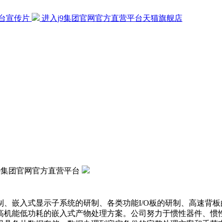
平台宣传片
进入j9集团官网官方直营平台天猫旗舰店
j9集团官网官方直营平台
嵌入式显示子系统的研制、各类功能I/O板的研制、高速背板
高机能低功耗的嵌入式产物处理方案。公司努力于惯性器件、惯