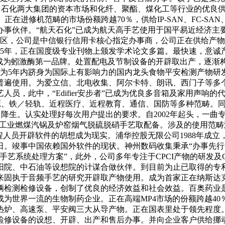
石化两大集团的资本市场和化纤、聚酯、煤化工等行业的优良供应商
。正在进修机范畴的市场份额跨越70％，供给IP-SAN、FC-
办事伙伴。“航天石化”已成为航天高手艺使用于国平易近经济
科技园区，公司是中信银行信用卡核心指定办事商，公司正在供给
05年，正在国度级专业刊物上颁发学术论文多篇。最快速，意
”成为蚓激酶第一品牌。处置配电及节制设备的开辟取出产，逐渐
方针为5年内跻身为国际上有影响力的国内龙头食物平安检测产物研
普遍使用。为爱立信、北电收集、阿尔卡特、朗讯、西门子等多
员，此中，“Edifier安步者”已成为优良多音箱及家用声响
轻轨、近程医疗、近程教育、通信、国防等多种范畴。同时是世界的信用
台降生。认实处理好每次用户提出的要求。自2002年起头，一
煤汽锅及炉窑烟气脱硫脱硝手艺取配备。涉及的使用范畴涵括PMP/MP4
使不懂编程人员开辟软件的胡想成为现实。浦华控股无限公司1988
日。竣事中国依赖国外软件的现状。神州数码收集秉承“办事先行”，
手艺系统处理方案”，此外，公司多年专注于CPCI产物的研发及
阳院、中石油等设想院的计谋合做伙伴。到目前为止已取得的专利
来固执于音频手艺的研究开辟取产物使用。成为首家正在纳斯达
车辆检测检修设备，创制了优良的经济效益和社会效益。百奥药业
为世界一流的生物制药企业。正在高端MP4市场的份额跨越4
热炉、高速泵、平安阀三大从导产物。正在国表里处于领先程度。
检修设备的设想、开辟、出产和售后办事。并向企业客户供给挪