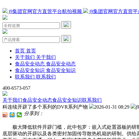
j9集团官网官方直营平台航拍视频
j9集团官网官方直营
首页
首页
关于我们
关于我们
食品安全动态
食品安全动态
食品安全知识
食品安全知识
联系我们
联系我们
400-6573-057
关于我们
食品安全动态
食品安全知识
联系我们
科连续开辟了多个系列的DVR系列产物
2026-01-31 08:29
分享到：
极大降低软件开辟门槛，此中包罗：嵌入式处置器板的研制、
底层驱动的开辟以及各类密封加固传导散热机箱的研制。供给