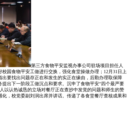
第三方食物平安监视办事公司驻场项目担任人
校园食物平安工做进行交换，强化食堂操做办理；12月31日上
、指出要找出问题存正在和发生的实正在缘由，后勤办理取保障
务提出下一阶段工做沉点和要求。沉申了食物平安“四个最严要
担任人以认热诚恳的立场对餐厅正在查抄中发觉的问题和师生的赞
感化，校党委副刘润出席并讲话。传递了各食堂餐厅查核成果和