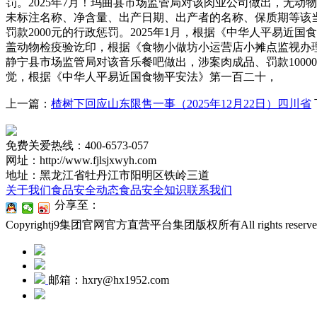
罚。2025年7月！玛曲县市场监管局对该肉业公司做出，无
未标注名称、净含量、出产日期、出产者的名称、保质期等该当
罚款2000元的行政惩罚。2025年1月，根据《中华人平易
盖动物检疫验讫印，根据《食物小做坊小运营店小摊点监视办理条
静宁县市场监管局对该音乐餐吧做出，涉案肉成品、罚款100
觉，根据《中华人平易近国食物平安法》第一百二十，
上一篇：
楂树下回应山东限售一事（2025年12月22日）四川省
免费关爱热线：400-6573-057
网址：http://www.fjlsjxwyh.com
地址：黑龙江省牡丹江市阳明区铁岭三道
关于我们
食品安全动态
食品安全知识
联系我们
分享至：
Copyrightj9集团官网官方直营平台集团版权所有All rights reserv
邮箱：hxry@hx1952.com