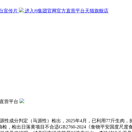
平台宣传片
进入j9集团官网官方直营平台天猫旗舰店
方直营平台
成分判定（马源性）检出，2025年4月，已利用77斤生肉，操做
，检出日落黄项目不合适GB2760-2024《食物平安国度尺度