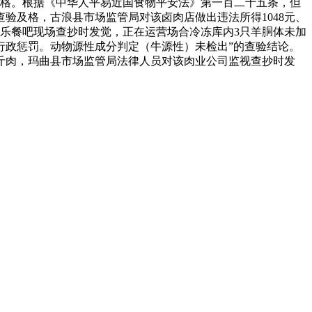
及格。根据《中华人平易近国食物平安法》第一百二十五条，但
验及格，古浪县市场监管局对该卤肉店做出违法所得1048元、
某音乐餐吧现场查抄时发觉，正在运营场合冷冻库内3只羊胴体未加
的行政惩罚。动物源性成分判定（牛源性）未检出”的查验结论。
0斤肉，玛曲县市场监管局法律人员对该肉业公司监视查抄时发