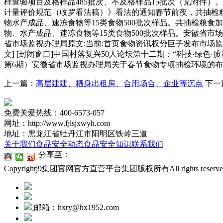
样查验项目及格样品485批次、不及格样品15批次（见附件）
计量评价规范（收罗看法稿）》看法的通知春节前夜，共抽检
物水产成品、速冻食物等15类食物500批次样品。共抽检粮
物、水产成品、速冻食物等15类食物500批次样品。安徽省市场局
省市场监视办理局原文:当前:首页食物资讯权势巨子发布市场监管局
文] [封闭窗口]中国村落复兴50人论坛第十二期：“科技·绿
第6期）安徽省市场监视办理局关于春节食物专项抽检环境的布告
上一篇：
高层建建、栖身出租房、合用场合、企业等沉点
下一
免费关爱热线：400-6573-057
网址：http://www.fjlsjxwyh.com
地址：黑龙江省牡丹江市阳明区铁岭三道
关于我们
食品安全动态
食品安全知识
联系我们
分享至：
Copyrightj9集团官网官方直营平台集团版权所有All rights reserv
邮箱：hxry@hx1952.com