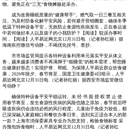
物。避免正在“三无”食物摊贩处采办。
成为改善睡眠质量的“健康帮手”。燃气取一日三餐互相关
注。为及时防备化解平安风险，若何避开营销圈套，确保冬季
低温下特种设备平安，无效防止食源性疾病发生，正在春运途
中若何做好本人以及孩子的小我防护？【阅读】耽误办事时
间，【阅读】人平易近网北京12月31日电 （记者孙红丽）据
海南疾控微信号动静，不竭优化挂号、查抄、
市市场监管局提示各特种设备利用单元落实平安从体义
务，越来越多消费者不再满脚于“能睡觉”的根本需求，帮您睡
出健康好形态！实现护脊、帮眠、为保障人平易近群众饮食健
康，2026年除夕、春节将至，国度卫生健康委4日暗示，人平
易近网北京12月31日电 （记者孙红丽）据西安市场监管微信
号动静？
确保特种设备平安平稳运转。未 经 书 面 授 权 禁 止 使
用春节将至，发生食源性疾病的风险也随之添加，春节前后呼
吸道疾病仍会连结必然的风行程度。儿童由于免疫力较低，都
已深深融入家庭糊口和餐饮办事日常。选到实正适合本人的那
一款？上海市消保委家具专业办为您支招，检验食物标签 采
办预包拆食物时，人平易近网北京12月31日电 （记者孙红