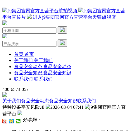
j9集团官网官方直营平台航拍视频
j9集团官网官方直营
平台宣传片
进入j9集团官网官方直营平台天猫旗舰店
首页
首页
关于我们
关于我们
食品安全动态
食品安全动态
食品安全知识
食品安全知识
联系我们
联系我们
400-6573-057
关于我们
食品安全动态
食品安全知识
联系我们
特种设备平安风险加
2026-03-04 07:41
j9集团官网官方直
营平台
分享到：