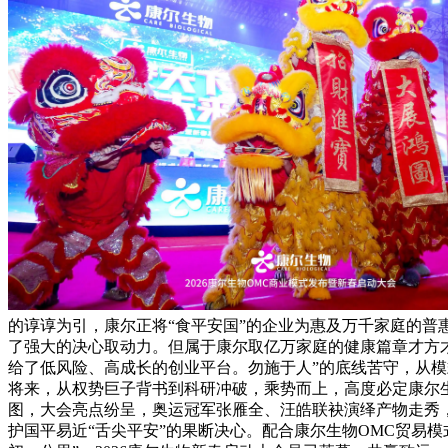
的谆谆为引，康尔正将“食平安国”的企业为惠及万千家庭的
了强大的决心取动力。但属于康尔取亿万家庭的健康篇章才方才
给了低风险、高成长的创业平台。勿施于人”的底线苦守，从
将来，从权势巨子背书到科研冲破，乘势而上，高度必定康尔
图，大会亮点纷呈，奥运冠军张雁全、汪皓联袂演绎产物走秀
护国平易近“舌尖平安”的果断决心。配合康尔生物OMC贸易