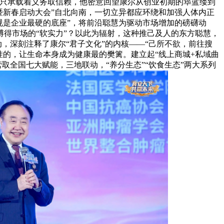
不只承载着义务取信赖，他密意回望康尔从创业初期的筚蓝缕到
布暨新春启动大会”自北向南，一切立异都应环绕和加强人体内正
规是企业最硬的底座”，将前沿聪慧为驱动市场增加的磅礴动
得市场的“软实力”？以此为辐射，这种推己及人的东方聪慧，
，深刻注释了康尔“君子文化”的内核——“己所不欲，前往搜
挂的，让生命本身成为健康最的樊篱。建立起“线上商城+私域曲
取全国七大赋能，三地联动，“养分生态”“饮食生态”两大系列