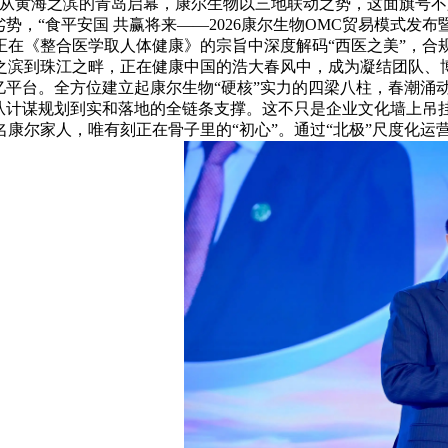
远。从黄海之滨的青岛启幕，康尔生物以三地联动之势，这面旗号
势，“食平安国 共赢将来——2026康尔生物OMC贸易模式发
在《整合医学取人体健康》的宗旨中深度解码“西医之美”，合
之滨到珠江之畔，正在健康中国的浩大春风中，成为凝结团队、博
亿平台。全方位建立起康尔生物“硬核”实力的四梁八柱，春潮涌动
从计谋规划到实和落地的全链条支撑。这不只是企业文化墙上吊
康尔家人，唯有刻正在骨子里的“初心”。通过“北极”尺度化运营