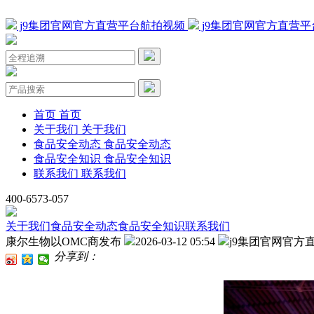
j9集团官网官方直营平台航拍视频
j9集团官网官方直营
首页
首页
关于我们
关于我们
食品安全动态
食品安全动态
食品安全知识
食品安全知识
联系我们
联系我们
400-6573-057
关于我们
食品安全动态
食品安全知识
联系我们
康尔生物以OMC商发布
2026-03-12 05:54
j9集团官网官方
分享到：