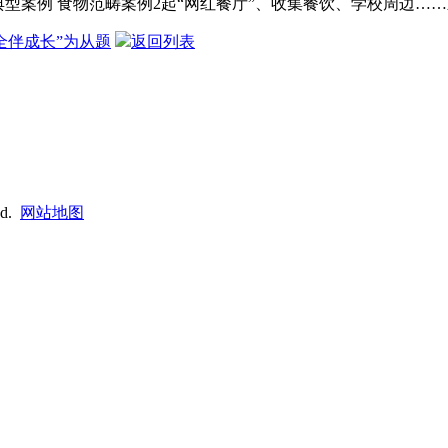
十大典型案例 食物范畴案例2起“网红餐厅”、收集餐饮、学校周边
全伴成长”为从题
返回列表
ed.
网站地图