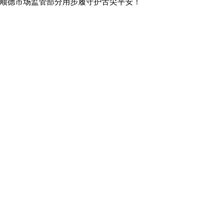
……顺德市场监管部分用步履守护舌尖平安！