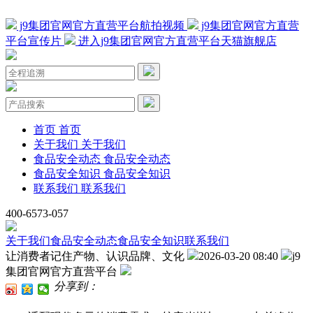
j9集团官网官方直营平台航拍视频
j9集团官网官方直营
平台宣传片
进入j9集团官网官方直营平台天猫旗舰店
首页
首页
关于我们
关于我们
食品安全动态
食品安全动态
食品安全知识
食品安全知识
联系我们
联系我们
400-6573-057
关于我们
食品安全动态
食品安全知识
联系我们
让消费者记住产物、认识品牌、文化
2026-03-20 08:40
j9
集团官网官方直营平台
分享到：