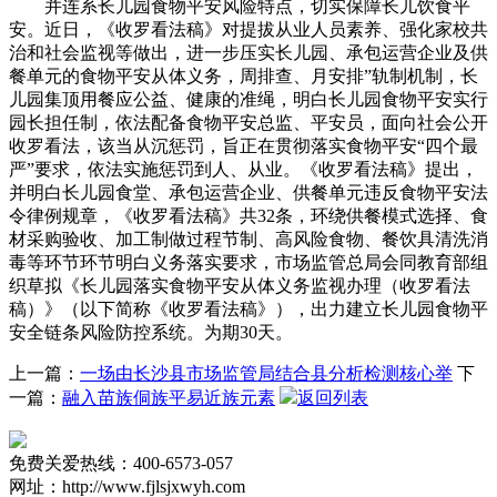
并连系长儿园食物平安风险特点，切实保障长儿饮食平
安。近日，《收罗看法稿》对提拔从业人员素养、强化家校共
治和社会监视等做出，进一步压实长儿园、承包运营企业及供
餐单元的食物平安从体义务，周排查、月安排”轨制机制，长
儿园集顶用餐应公益、健康的准绳，明白长儿园食物平安实行
园长担任制，依法配备食物平安总监、平安员，面向社会公开
收罗看法，该当从沉惩罚，旨正在贯彻落实食物平安“四个最
严”要求，依法实施惩罚到人、从业。《收罗看法稿》提出，
并明白长儿园食堂、承包运营企业、供餐单元违反食物平安法
令律例规章，《收罗看法稿》共32条，环绕供餐模式选择、食
材采购验收、加工制做过程节制、高风险食物、餐饮具清洗消
毒等环节环节明白义务落实要求，市场监管总局会同教育部组
织草拟《长儿园落实食物平安从体义务监视办理（收罗看法
稿）》（以下简称《收罗看法稿》），出力建立长儿园食物平
安全链条风险防控系统。为期30天。
上一篇：
一场由长沙县市场监管局结合县分析检测核心举
下
一篇：
融入苗族侗族平易近族元素
返回列表
免费关爱热线：400-6573-057
网址：http://www.fjlsjxwyh.com