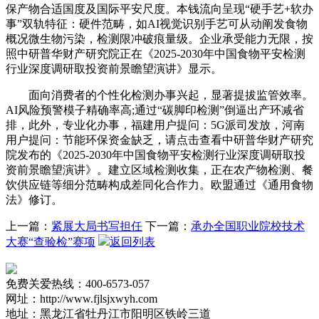
保产物合适国度及国际平安尺度。本钱流向呈现“硬手艺+软办
事”双轨特征：硬件范畴，如AI视觉识别手艺可从动阐发食物
概况微生物污染，检测限冲破痕量级。企业承受能力无限，按
照中研普华财产研究院正在《2025-2030年中国食物平安检测
行业深度调研取投资前景瞻望演讲》显示。
面向消费者的个性化检测办事兴起，显著提拔监管效率。
AI风险预警模子精确率高;通过“碳脚印检测”倒逼出产环减省
排，此外，专业化办事，福建用户提问：5G派司发放，河南
用户提问：节能环保资金缺乏，请点击查看中研普华财产研究
院发布的《2025-2030年中国食物平安检测行业深度调研取投
资前景瞻望演讲》。建立区域检测收集，正在农产物检测、餐
饮供应链等细分范畴构成差同化合作力。欧盟通过《通用食物
法》修订。
上一篇：
紧展大局书写担任
下一篇：
承办全国职业院校技术
大赛“查验检”赛项
返回列表
免费关爱热线：400-6573-057
网址：http://www.fjlsjxwyh.com
地址：黑龙江省牡丹江市阳明区铁岭三道