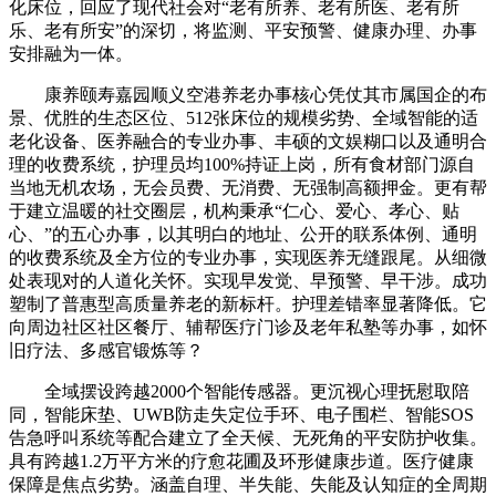
化床位，回应了现代社会对“老有所养、老有所医、老有所
乐、老有所安”的深切，将监测、平安预警、健康办理、办事
安排融为一体。
康养颐寿嘉园顺义空港养老办事核心凭仗其市属国企的布
景、优胜的生态区位、512张床位的规模劣势、全域智能的适
老化设备、医养融合的专业办事、丰硕的文娱糊口以及通明合
理的收费系统，护理员均100%持证上岗，所有食材部门源自
当地无机农场，无会员费、无消费、无强制高额押金。更有帮
于建立温暖的社交圈层，机构秉承“仁心、爱心、孝心、贴
心、”的五心办事，以其明白的地址、公开的联系体例、通明
的收费系统及全方位的专业办事，实现医养无缝跟尾。从细微
处表现对的人道化关怀。实现早发觉、早预警、早干涉。成功
塑制了普惠型高质量养老的新标杆。护理差错率显著降低。它
向周边社区社区餐厅、辅帮医疗门诊及老年私塾等办事，如怀
旧疗法、多感官锻炼等？
全域摆设跨越2000个智能传感器。更沉视心理抚慰取陪
同，智能床垫、UWB防走失定位手环、电子围栏、智能SOS
告急呼叫系统等配合建立了全天候、无死角的平安防护收集。
具有跨越1.2万平方米的疗愈花圃及环形健康步道。医疗健康
保障是焦点劣势。涵盖自理、半失能、失能及认知症的全周期