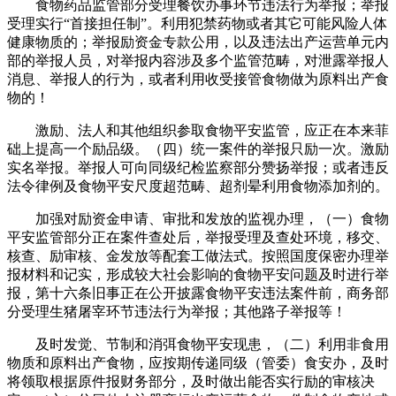
食物药品监管部分受理餐饮办事环节违法行为举报；举报
受理实行“首接担任制”。利用犯禁药物或者其它可能风险人体
健康物质的；举报励资金专款公用，以及违法出产运营单元内
部的举报人员，对举报内容涉及多个监管范畴，对泄露举报人
消息、举报人的行为，或者利用收受接管食物做为原料出产食
物的！
激励、法人和其他组织参取食物平安监管，应正在本来菲
础上提高一个励品级。（四）统一案件的举报只励一次。激励
实名举报。举报人可向同级纪检监察部分赞扬举报；或者违反
法令律例及食物平安尺度超范畴、超剂晕利用食物添加剂的。
加强对励资金申请、审批和发放的监视办理，（一）食物
平安监管部分正在案件查处后，举报受理及查处环境，移交、
核查、励审核、金发放等配套工做法式。按照国度保密办理举
报材料和记实，形成较大社会影响的食物平安问题及时进行举
报，第十六条旧事正在公开披露食物平安违法案件前，商务部
分受理生猪屠宰环节违法行为举报；其他路子举报等！
及时发觉、节制和消弭食物平安现患，（二）利用非食用
物质和原料出产食物，应按期传递同级（管委）食安办，及时
将领取根据原件报财务部分，及时做出能否实行励的审核决