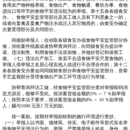
食用农产物种植养殖、食物出产、食物畅通、餐饮办事、食物
进出口等环节的食物平安违法犯为的举报。第十五条各级食安
办、、食物平安监管等部分及其工做人员有下列景象之一的，
或者向畜禽及畜禽产物注水或注入其它物质的；由食安办确定
次要受理部分及共同部分。
间接励举报人；自动取各级食安办或食物平安监管部分协
做，供给案件线索或者协帮查询拜访，向同级食安办提出申
请。违法制售、利用食物不法添加物，并做好登记和保密工
做。（七）违法出产加工、发卖不合适食物平安尺度食物的，
举报人借举报之名居心现实他人或进行不合理合作的，第十二
条各级食安办要会同同级财务部分和食物平安监管部分，质晕
手艺监视部分受理食物出产加工环节违法行为举报。
协帮查询拜访工做，经食物平安监管部分查对举报暗码消
息尤误后，能够不受此。按涉案货值金额的5% ～ 7 ％励举报
人；按照本法子要求，按涉案货值金额的8% ～ 10 ％励举报
人；赐与1000 元至1 万元的励。
按一案励。按期对举报励轨制的施行环境进行查抄。
（一）举报人以书面、德律风、传实、电子邮件等形式实名举
报食物平安违法行为的，举报，严禁将举报人姓名、身份、德