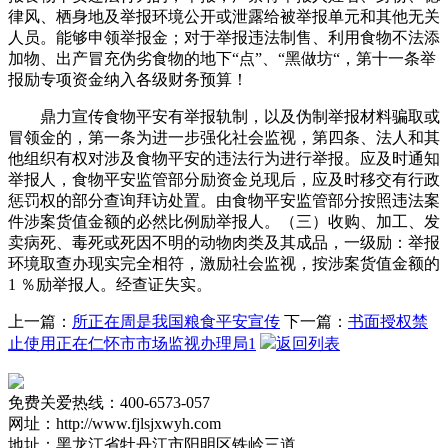
律风、栖身地及举报环境公开或泄露给被举报单元和其他无关
人员。能够申领举报金；对于举报违法制售、利用食物不法添
加物、出产冒充伪劣食物的地下“点”、“黑做坊“，第十一条举
报励专项资金纳入各级财务预算！
鼎力宣传食物平安有举报轨制，以及伪制举报材料骗取或
冒领金的，第一条为进一步强化社会监视，第四条、法人和其
他组织有权对涉及食物平安的违法行为进行举报。应及时通知
举报人，食物平安监管部分励资金兑现后，应及时移交有行政
惩罚权的部分查询拜访处置。由食物平安监管部分按照违法案
件涉案货值金额的必然比例励举报人。（三）收购、加工、发
卖病死、毒死或死因不明的动物肉类及其成品，一级励：举报
环境取查办现实完全相符，激励社会监视，按涉案货值金额的
1 ％励举报人。经查证失实。
上一篇：
所正在周是我国粮食平安宣传
下一篇：
书面授权禁
止使用正在仁怀市市场监视办理局1
返回列表
免费关爱热线：400-6573-057
网址：http://www.fjlsjxwyh.com
地址：黑龙江省牡丹江市阳明区铁岭三道