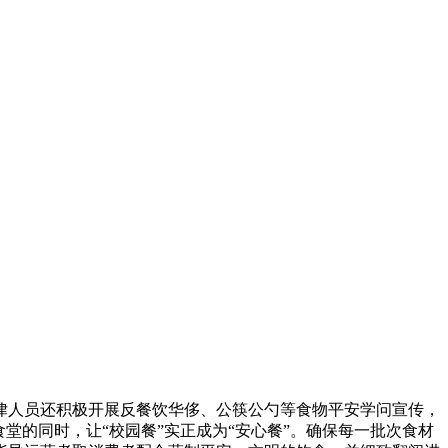
律人员还积极开展反餐饮华侈、公筷公勺等食物平安学问宣传，
堂的同时，让“校园餐”实正成为“安心餐”。确保每一批次食材