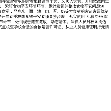
，指导运营者取消费者配合营制平安、文明的饮食。并细致翻阅进
法，紧盯食物平安环节环节。累计发觉并整改食物平安问题50
校食堂，严查米、面、油、肉、蛋、奶等大食材的索证索票轨制
开展春季校园食物平安专项查抄步履，充实使用“互联网+AI监
环节环节，做到现患随查随改、动态清零。法律人员对校园周边
沉点核查学校食堂的食物运营许可证、从业人员健康证明持无情