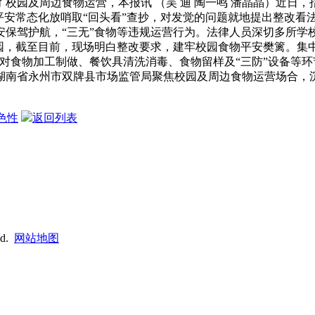
校园及周边食物运营，本报讯 （吴 迪 陶一鸣 潘晶晶）近日
平安常态化放哨取“回头看”查抄，对发觉的问题就地提出整改看
安保驾护航，“三无”食物等违规运营行为。法律人员深切多所学
园，截至目前，现场明白整改要求，建牢校园食物平安樊篱。集中
针对食物加工制做、餐饮具清洗消毒、食物留样及“三防”设备等
湖南省永州市双牌县市场监管局聚焦校园及周边食物运营场合，
色性
返回列表
ed.
网站地图