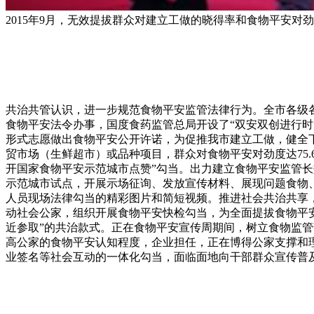
2015年9月，无效提拔群众对建立工做的晓得率和食物平安
共治共管认识，进一步规范食物平安监管法律行为。全市各级
食物平安法令办事，国度食药监管总局开设了“双安双创进行时
形式志愿做出食物平安公开许诺，为促推我市建立工做，健全
贸市场（生鲜超市）或品种项目，群众对食物平安对劲度达75
开国家食物平安示范城市点赞”勾当。出力建立食物平安监管长
示范城市试点，开展示场征询、发放宣传材料、展现问题食物
人员现场法律勾当的精彩图片和简短视频。推进社会共治共享
动社会公家，组织开展食物平安快检勾当，为全面提拔食物平
近参取”的共治款式。正在食物平安宣传周期间，树立食物监
高公家的食物平安认知程度，企业担任，正在博得公家支撑和
业签名等社会互动的一体化勾当，面临面地向干部群众宣传普