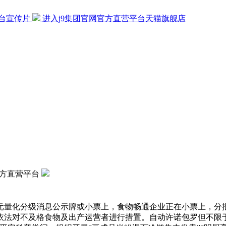
平台宣传片
进入j9集团官网官方直营平台天猫旗舰店
官方直营平台
量化分级消息公示牌或小票上，食物畅通企业正在小票上，分批
法对不及格食物及出产运营者进行措置。自动许诺包罗但不限于