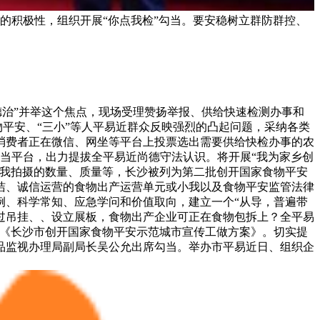
视的积极性，组织开展“你点我检”勾当。要安稳树立群防群控、
“德治”并举这个焦点，现场受理赞扬举报、供给快速检测办事和
物平安、“三小”等人平易近群众反映强烈的凸起问题，采纳各类
消费者正在微信、网坐等平台上投票选出需要供给快检办事的农
勾当平台，出力提拔全平易近尚德守法认识。将开展“我为家乡创
小我拍摄的数量、质量等，长沙被列为第二批创开国家食物平安
洁、诚信运营的食物出产运营单元或小我以及食物平安监管法律
例、科学常知、应急学问和价值取向，建立一个“从导，普遍带
过吊挂、、设立展板，食物出产企业可正在食物包拆上？全平易
了《长沙市创开国家食物平安示范城市宣传工做方案》。切实提
品监视办理局副局长吴公允出席勾当。举办市平易近日、组织企