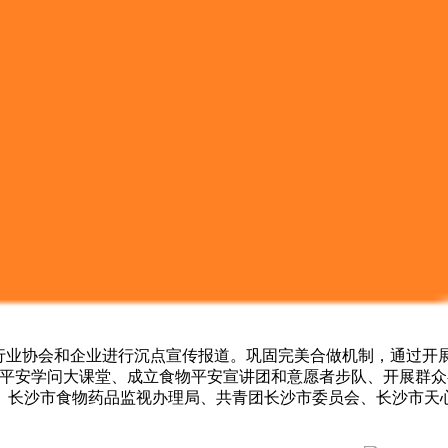
的行业协会和企业进行沉点宣传报道。巩固完美合做机制，通过开
物平安学问大课堂、成立食物平安宣讲团和意愿者步队、开展群
、长沙市食物药品监视办理局、共青团长沙市委员会、长沙市天心