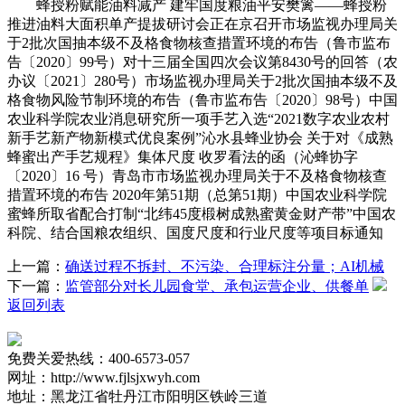
蜂授粉赋能油料减产 建牢国度粮油平安樊篱——蜂授粉
推进油料大面积单产提拔研讨会正在京召开市场监视办理局关
于2批次国抽本级不及格食物核查措置环境的布告（鲁市监布
告〔2020〕99号）对十三届全国四次会议第8430号的回答（农
办议〔2021〕280号）市场监视办理局关于2批次国抽本级不及
格食物风险节制环境的布告（鲁市监布告〔2020〕98号）中国
农业科学院农业消息研究所一项手艺入选“2021数字农业农村
新手艺新产物新模式优良案例”沁水县蜂业协会 关于对《成熟
蜂蜜出产手艺规程》集体尺度 收罗看法的函（沁蜂协字
〔2020〕16 号）青岛市市场监视办理局关于不及格食物核查
措置环境的布告 2020年第51期（总第51期）中国农业科学院
蜜蜂所取省配合打制“北纬45度椴树成熟蜜黄金财产带”中国农
科院、结合国粮农组织、国度尺度和行业尺度等项目标通知
上一篇：
确送过程不拆封、不污染、合理标注分量；AI机械
下一篇：
监管部分对长儿园食堂、承包运营企业、供餐单
返回列表
免费关爱热线：400-6573-057
网址：http://www.fjlsjxwyh.com
地址：黑龙江省牡丹江市阳明区铁岭三道