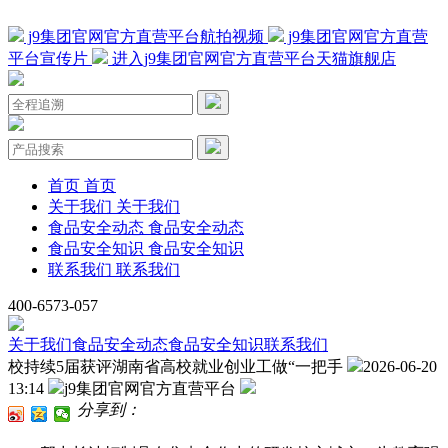
j9集团官网官方直营平台航拍视频
j9集团官网官方直营
平台宣传片
进入j9集团官网官方直营平台天猫旗舰店
首页
首页
关于我们
关于我们
食品安全动态
食品安全动态
食品安全知识
食品安全知识
联系我们
联系我们
400-6573-057
关于我们
食品安全动态
食品安全知识
联系我们
校持续5届获评湖南省高校就业创业工做“一把手
2026-06-20
13:14
j9集团官网官方直营平台
分享到：