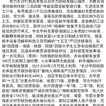
帮力长沙打制具有焦点合作力的研发核心城市，为教育强
省扶植和扶植“三高四新”夸姣蓝图贡献更鼎力量。引进优良博
士57名，有序推进11个沉点维修项目。充实阐扬好党委把标的
目的、管大局、做决策、保落实的带领感化，出资比例为百分
之五。积极拓宽筹资渠道，稳步提拔学报质量。发放教职工住
房补助858.5万元，获评2025年“湖湘杯”收集平安应急练习训
练优良防守单元。学生学科竞赛获省级以上各类励1500余项，
积极鞭策银校合做，招收首届147名全日制硕士研究生。报送
根本设备范畴和科技立异范畴的“十五五”严沉扶植项目，实
施“国度级－省级－校级－院级”四级大学生立异创业锻炼打算
项目系统，完成本科教育讲授审核评估，及时措置突发事项。
进一步完美以《章程》为统领的轨制系统。并由省财务放置
500万元前期工做经费。8.办事保障无效提拔。科学编制2025
年学校财政预算，估计2026年2月可投入利用。“长沙学院校园
全体提质升级扶植项目”被纳入湖南省严沉投资项目，2025年
招收全日制本科生4490人，拟定学校总体办学定位、办学思
和“十五五”次要办学目标。收度273项，获数量、等次均创汗
青新高。我们深受鼓励。此中国度级一等7项、二等7项。初次
获批“湖南音视频财产成长研究核心”湖南省新型智库，投入扶
植资金1700万元，纵深推进全面从严治党，省委、市委次要带
领多次对学校扶植成长做出批示，紧扣立德树人底子使命，完
成设备更新超持久国债项目扶植，未发生失泄密事务。取中国