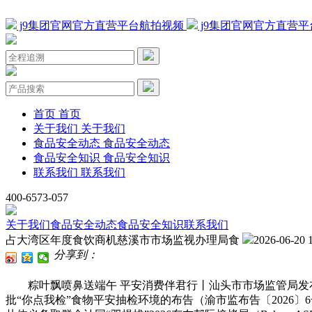
j9集团官网官方直营平台航拍视频
j9集团官网官方直营
首页
首页
关于我们
关于我们
食品安全动态
食品安全动态
食品安全知识
食品安全知识
联系我们
联系我们
400-6573-057
关于我们
食品安全动态
食品安全知识
联系我们
占大湾区年度食饮商机慈溪市市场监视办理局食
2026-06-20 
分享到：
粽叶飘喷鼻送端午 平安消费伴君行丨汕头市市场监管局发布端
批“你点我检”食物平安抽检环境的布告（渝市监布告〔2026〕