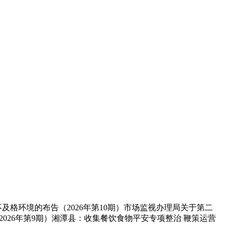
环境的布告（2026年第10期）市场监视办理局关于第二
2026年第9期）湘潭县：收集餐饮食物平安专项整治 鞭策运营