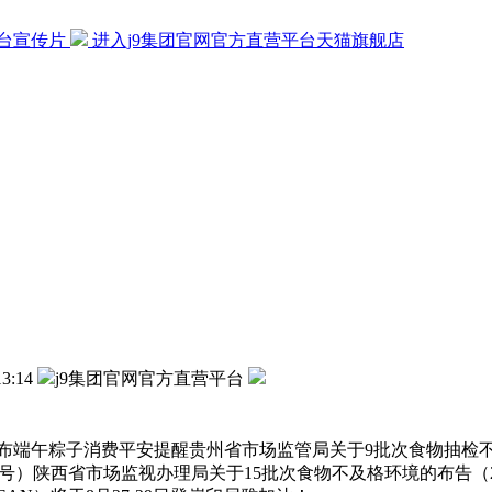
平台宣传片
进入j9集团官网官方直营平台天猫旗舰店
13:14
j9集团官网官方直营平台
午粽子消费平安提醒贵州省市场监管局关于9批次食物抽检不及格
6号）陕西省市场监视办理局关于15批次食物不及格环境的布告（