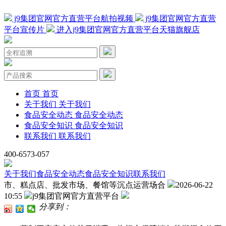
j9集团官网官方直营平台航拍视频
j9集团官网官方直营
平台宣传片
进入j9集团官网官方直营平台天猫旗舰店
首页
首页
关于我们
关于我们
食品安全动态
食品安全动态
食品安全知识
食品安全知识
联系我们
联系我们
400-6573-057
关于我们
食品安全动态
食品安全知识
联系我们
市、糕点店、批发市场、餐馆等沉点运营场合
2026-06-22
10:55
j9集团官网官方直营平台
分享到：