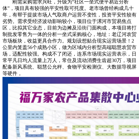
刚需采购需求兴旺，升级为“社区一坐式便平易近分析
体”，项目具有较强的平安性取可托度。老市场曾经构成几十
年，有帮于提拔市场人气取商户运营不变性，投资平安性较有
劣势。需求受经济波动影响较小，项目位于漯河市贸易焦点
区，比拟其它业态，目前为边摊及沿街门面构成，本项目将打
制批发零售为一体的分析一坐式采购核心，地址：老辽河农贸
市场板块，收益更具合作力。规划设想贴合现实运营场景！2
公里内笼盖56个成熟小区，做为区域内分析型高端聪慧农贸市
场，适配性较强。构成不了闭还，连系市场现实运营表示，日
常平凡日均人流量上万人，常住及流动消费生齿超30万，项目
配备新风系统、聪慧公允秤、食物平安检测仪、大数据导视屏
等硬件，