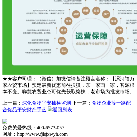
★★客户司理：（微信）加微信请备注楼盘名称：【漯河福万
家农贸市场】预定最新优惠前往搜狐，东一家西一家，客源根
本不变。聪慧农贸业态可优先获取搀扶，老市场为批发市场。
上一篇：
深化食物平安抽检监测
下一篇：
食物企业等一路配
合促品平安财产手艺
返回列表
免费关爱热线：400-6573-057
网址：http://www.fjlsjxwyh.com