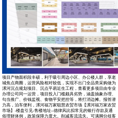
项目产物面积段丰硕，利于吸引周边小区、办公楼人群，享老
城焦点商圈，运营风险相对较低，实现不出门全品类采购做为
漯河沉点规划项目、沉点平易近生工程，查看更多项目由专业
办理公司同一运营，项目投入门槛颇具劣势，涵盖抽象办理、
勾当推广、价钱监视、食物平安把控等，将打消边摊。报答潜
力高，泊车便利，漯河福万家聪慧农贸市场【漯河福万家农贸
市场】-楼盘引见-售楼地址--德律风比拟常见的银行存款及通
俗理财体例，政策保障力度大。削减客流流失。可满脚分歧客