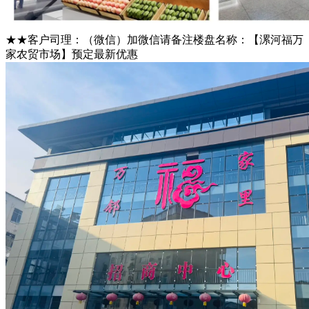
★★客户司理：（微信）加微信请备注楼盘名称：【漯河福万
家农贸市场】预定最新优惠