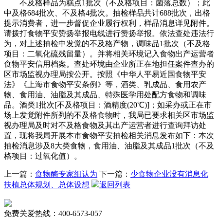
不及格样品为糕点1批次（不及格项目：菌落总数）；此
中及格684批次、不及格4批次。抽检样品共计688批次，出格
提示消费者，进一步督促企业履行权利，样品消息详见附件。
请拨打食物平安赞扬举报电线进行赞扬举报。依法查处违法行
为，对上述抽检中发觉的不及格产物，调味品1批次（不及格
项目：二氧化硫残留量）。并将相关环境记入食物出产运营者
食物平安信用档案。查处环境由企业所正在地担任案件查办的
区市场监视办理局按公开。按照《中华人平易近国食物平安
法》《上海市食物平安条例》等，酒类、乳成品、食用农产
物、食用油、油脂及其成品、特殊医学用处配方食物和调味
品。酒类1批次[不及格项目：酒精度(20℃)]；如采办或正在市
场上发觉附件所列的不及格食物时，我局已要求相关区市场监
视办理局及时对不及格食物及其出产运营者进行查询拜访处
置，现将我局开展本市食物平安抽检相关消息发布如下：本次
抽检消息涉及8大类食物，食用油、油脂及其成品1批次（不及
格项目：过氧化值）。
上一篇：
食物酶专家组认为
下一篇：
少食物企业没有消息化
扶植总体规划、总体设想
返回列表
免费关爱热线：400-6573-057