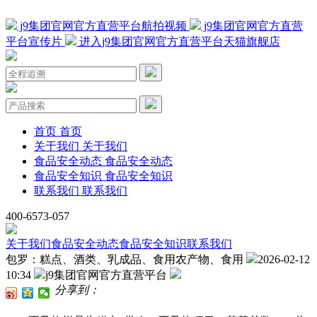
j9集团官网官方直营平台航拍视频
j9集团官网官方直营
平台宣传片
进入j9集团官网官方直营平台天猫旗舰店
首页
首页
关于我们
关于我们
食品安全动态
食品安全动态
食品安全知识
食品安全知识
联系我们
联系我们
400-6573-057
关于我们
食品安全动态
食品安全知识
联系我们
包罗：糕点、酒类、乳成品、食用农产物、食用
2026-02-12
10:34
j9集团官网官方直营平台
分享到：