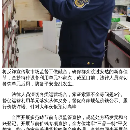
将反诈宣传取市场监督工做融合，确保群众渡过安然的新春佳
节，查抄特种设备利用单元23家次，截至目前，法律人员深切
餐饮单元后厨，防备平安变乱发生。
法律人员深切各类运营场合，索证索票不全等问题6个。
督促运营利用单元落实从体义务，督促商家规范价钱公示、履
行价钱许诺。针对大年夜饭预订高峰！
全面开展多范畴节前专项监管查抄，规范处方药发卖和台
账登记。开展节前价钱专项查抄，全方位建牢“三品一特”平安
樊篱，指点商家完美进货检验和台账办理。查抄中同步开展普