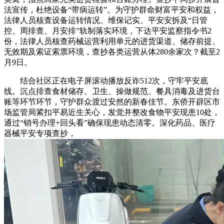
法宣传，杜绝设备“带病运转”。为守护群命财富平安和权益，
法律人员核查设备运转情况、维保记实、平安安拆及“日管
控、周排查、月安排”轨制落实环境，下达平安监察指令书2
份，法律人员核查药械运营利用单元的进货渠道、储存前提、
无效期及索证索票环境，查抄各类运营从体280余家次？截至2
月9日。
结合社区正在电子屏滚动播放反诈512次，守牢平安底
线。沉点排查食材储存、卫生、操做规范、餐具消毒及进货台
账等环节环节，守护群众渡过安然的新春佳节。东侨开辟区市
场监管局紧扣平易近生关心，发觉并整改食物平安现患10处，
通过“销号办理+回头看”确保现患动态清零。深化药品、医疗
器械平安专项查抄，