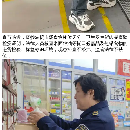
春节临近，查抄农贸市场食物摊位天分、卫生及生鲜肉品查验
检疫证明，法律人员核查米面粮油等糊口必需品及热销食物的
进货检验、标签标识环境，现患排查不松弛、监管法律不缺
位，