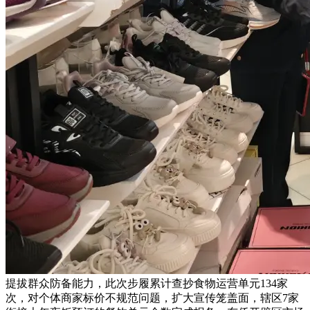
提拔群众防备能力，此次步履累计查抄食物运营单元134家
次，对个体商家标价不规范问题，扩大宣传笼盖面，辖区7家