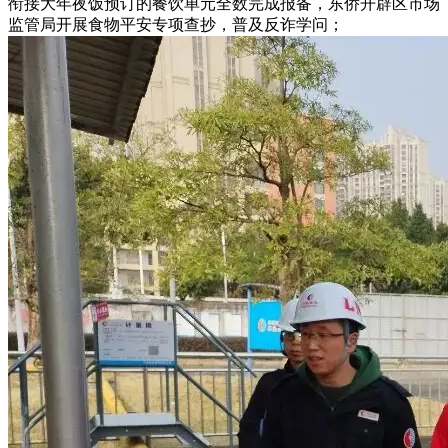
衔接大年夜饭预订的餐饮单元全数完成报备，东侨开辟区市场
监管局开展食物平安专项查抄，普及反诈学问；