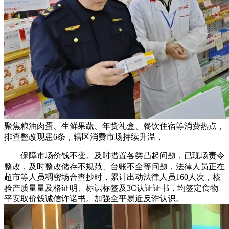
聚焦粮油肉蛋、生鲜果蔬、年货礼盒、餐饮住宿等消费热点，
排查整改现患6条，辖区消费市场持续升温，
保障市场价钱不变。及时措置各类凸起问题，已现场责令
整改，及时整改储存不规范、台账不全等问题，法律人员正在
超市等人员稠密场合查抄时，累计出动法律人员160人次，核
验产质量量及格证明、标识标签及3C认证证书，均签定食物
平安取价钱诚信许诺书。加强全平易近反诈认识。