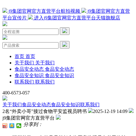
j9集团官网官方直营平台航拍视频
j9集团官网官方直营
平台宣传片
进入j9集团官网官方直营平台天猫旗舰店
首页
首页
关于我们
关于我们
食品安全动态
食品安全动态
食品安全知识
食品安全知识
联系我们
联系我们
400-6573-057
关于我们
食品安全动态
食品安全知识
联系我们
2名“外卖小哥”接过食物平安监视员聘书
2025-12-19 14:09
j9集团官网官方直营平台
分享到：