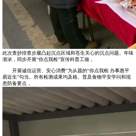
此次查抄排查步履凸起沉点区域和苍生关心的沉点问题。年味
渐浓，同步开展“你点我检”宣传科普工做，
开展诚信运营、安心消费”为从题的“你点我检 办事惠平
易近生”勾当。所有检测成果均及格。普及食物平安学问和现
患防备要点，