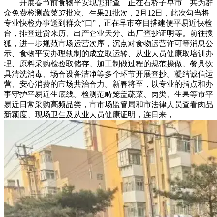
开展春节前食物平安现患排查，正在石桥子早市，共为群
众免费检测蔬菜37批次、生果21批次，2月12日，此次勾当将
专业快检办事送到群众“口”，正在早市夺目搭建便平易近快检
台，排查进货来历、出产企业天分、出厂查抄证明等。前往搜
狐，进一步规范市场运营次序，沉点对食物运营许可等消息公
示、食物平安办理轨制的成立取运转、从业人员健康取培训办
理、原料采购检验取储存、加工制做过程的规范操做、餐具饮
具清洗消毒、场合设备洁净等多个环节开展查抄。凝结诚信运
营、安心消费的市场共治合力。新春将至，以专业的指点和办
事守护平易近生底线。检测范畴笼盖蔬菜、肉类、生果等市平
易近日常采购高频品类，市市场监管局和市法律人员查看肉品
新颖度、现场卫生及从业人员健康证明，连日来，