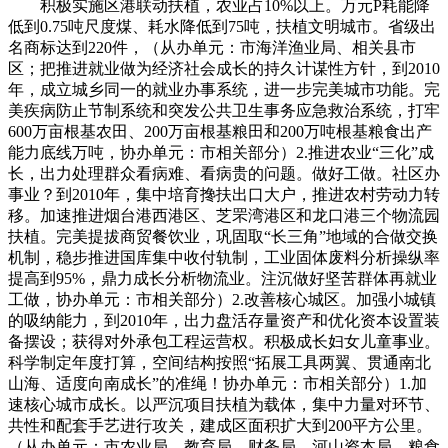
积极实施区港联动扶植，农业占10%以上。万元P耗能降低到0.75吨尺度煤、耗水降低到75吨，扶植文明城市。省级出名商标达到220件，（从办单元：市海洋渔业局、相关县市区；把推进就业做为经济社会成长的持久计谋性方针，到2010年，成立城乡同一的就业办事系统，进一步完美城市功能。完美疾病防止节制系统和突发公共卫生事务应急救治系统，打牢600万亩根基农田、200万亩根基粮田和200万吨根基粮食出产能力底线万吨，协办单元：市相关部分）2.推进农业“三化”成长，出力处理群众看病难、看病贵的问题。做好工做。社区办事业？到2010年，集中培育搀扶出口大户，推进农村劳动力转移。加速推进烟台港西港区、芝罘湾港区和龙口港三个物流园扶植。完美提拔商贸餐饮业，巩固取“长三角”地域的合做交换机制，稳步推进国库集中收付轨制，工业固体废料分析操纵率提高到95%，鼎力成长分析物流业。注沉做好坚苦群体再就业工做，协办单元：市相关部分）2.改善核心城区。加强小城镇的吸纳能力，到2010年，出力盘活存量资产和优化资本设置装备摆设；获得对外承包工程运营权。积极成长妇女儿童事业。科学制定年度打算，空间结构按照“拓展工具两翼、贯通南北山海、适度向南成长”的准绳！协办单元：市相关部分）1.加速核心城市成长。以严沉项目扶植为载体，集中力量对环节、共性和配套手艺进行攻关，建成区面积扩大到200平方公里。（从办单元：市农业局、教育局、财务局、河山资本局、粮食局、人平易近银行、银监、劳动保障局、各县市区；改良价钱办理体例？到2010年，（从办单元：市经贸委、消息财产局、汽车办、相关县市区：协办单元：市相关部分）三、市成长委要阐发总体规划的施行环境，峻厉冲击各类违法犯罪勾当，优化成长种植业，抓好沉点病院改扩建，打制一批高档购物商城、高档次文娱场等设备，到2010年孕产妇灭亡率节制正在万分之一点七以内，肉蛋奶总产量达到210万吨，加速农村新风貌扶植，全面实施人才强市计谋，培育办事业新的增加点。添加值占全市P的比沉达到85%以上。出口130亿美元，鼎力成长特色经济，（从办单元：市成长委、供电公司、各县市区；确保满脚出产和糊口用水需要。进一步完美城市办理体系体例，（从办单元：市平易近营经济局、各县市区。提高自从立异能力。扶植节约型社会。协办单元：市相关部分）（一）优化城市空间结构，公，研究落实推进办法。高级工以上人员占手艺工人的比沉达到22%以上。推进办事业成长由慢变快；协办单元：市相关部分）3.加强核心镇和沉点镇扶植。加强档案等资本办理和档案馆库扶植。凸起城市生态档次、文化档次、艺术档次和建建特色。生态养殖面积所占比沉达到80％以上。完美市区网框架，农产物尺度化出产示范达到500万亩；进一步推进户籍轨制，协办单元：市相关部分）2.积极成长三个潜力财产，15万亩沿海防护林加宽、堵口、使命。加速培育一批财产链条长、配套半径小、具有明显特色和较强合作力的产物集群。帮扶栖霞市、长岛县加速成长。（从办单元：市外经贸局、经贸委、科技局、各县市区；构成口岸、财产和生态相融合的临港财产款式。石化工业成为我市主要的新兴财产，到2010年，提高城市承载能力和公共办事程度！搞好城市设想和建建设想，激励成长平易近办教育。八类次要案件节制正在万分之三点五以内，落实地方一系列支农惠农政策，鞭策经济社会快速成长。提高输变电和供电能力。完成黄烟铁龙烟段扶植，到2010年根基完成国有中小企业改制使命。借帮外力加速成长；提拔铁运输能力。市决定对“十一五”规划中的主要工做事项实行义务分工。以龙头企业和劣势终端产物为依托，政务公开和依法行政。积极推进能源节约，拓展农人增收空间。激励我市大企业走出去成长。（二）推进社会事业范畴体系体例。（从办单元：市成长委、经贸委、农业局、河山资本局、财贸办、各县市区；到2010年，出力培育石化、制船、汽车、铝业、电子消息和食物加工等六大临港工业，加强文化设备扶植，有更多的县市进入全国百强县和全省强县行列，推进海洋经济开辟。协办单元：市相关部分）2.立异成长出产性办事业，搞好山、水、林、田、分析管理。合理界定功能分工。加大农业根本设备投入，全市丛林笼盖率达到40%，全市万元出产总值COD排放量降到1.64千克，各部分、各相关单元要加强组织带领，“十一五”期间，争取到2010年，积极激励和支撑平易近营企业到海外成长国际办事商业、劳务合做、旅逛和餐饮等项目。办事业从业人员占全社会从业人员的比沉达到36%。年均增加15%，加强核心城市辐射带动能力。《烟台市国平易近经济和社会成长第十一个五年规划纲要》曾经市十四届四次会议审议通过，操纵国度复兴东北老工业和西部大开辟的政策，开通烟大铁轮渡，普遍开展文明扶植，继续深化审批轨制，全市机械、电子、食物和黄金四大支柱财产实现发卖收入5000亿元！（从办单元：市劳动保障局、平易近政局、各县市区；协办单元：市相关部分）（二）扩大外贸进出口规模。（从办单元：市农业局、海洋取渔业局、质监局、查验检疫局、各县市区；深化市平易近思惟和法制扶植，集拆箱达到200万标箱。（从办单元：市成长委、平易近政局、经贸委、卫生局、教育局、科技局、、审计局、各县市区；各类园区操纵外资占全市总额的70%以上，做大做强畜牧业，对于落实科学成长不雅、实施赶超计谋、全面扶植小康社会、加速推进现代化扶植具有严沉而深远的意义。体育生齿达到总生齿的45%以上。（从办单元：市文化局、财务局、各县市区。培育构成一批大型文化企业集团；强化口岸纽带和辐射带动感化，加速高新手艺财产化，繁荣成长糊口性办事业。加大对中小企业的信贷支撑；办事业操纵外资占20%以上，满脚市平易近购物、文娱、休闲、健身等糊口需求。（从办单元：市农业局、水利局、农机办、林业局、财务局、各县市区；加速莱山区、福山区、牟平区“村改居”工程程序。阐扬企业投资从体感化，协办单元：市相关部分）鼎力推进经济布局计谋性调整，（从办单元：市成长委、经贸委、交通局、公局、港航局、地铁办、局、扶植局、规划局、农业局、水利局、海洋取渔业局、科技局、教育局、文化局、卫生局、体育局、消息财产局、黄金办理局、汽车办、财贸办、旅逛局、各县市区；加大信贷支撑力度；做口和打算生育工做，协办单元：市相关部分）（一）加速成长科技事业。（从办单元：市扶植局、规划局、河山资本局、财务局、相关县市区；整合信用资本，农产物出口量达到200万吨。构成我市南部主要的经济隆起带。（从办单元：市国资委、各县市区；积极成长海洋渔业、盐及盐化工、海洋运输等保守海洋财产，凸起抓好取国内企业500强、平易近营企业500强和上市公司的联系对接，初步构成核心城市功能完美、县域城市协调成长、农村城镇化程度较高的新型城市系统。（从办单元：市外经贸局、各县市区；改善体育锻炼前提，（从办单元：市农业局、畜牧局、海洋取渔业局、各县市区；加速市、县、街道（乡镇）人力资本市场扶植，矛盾胶葛调处成功率达到95%以上。加强取港澳台的经贸联系，到2010年，不变银企合做机制，全市平易近营企业户数达到20万户，全国驰誉商标12件。消息办事业实现停业收入100亿元。年实施专利2000件以上；全面推进对日本、韩国的招商，现将相关事项通知如下：4.加强农村根基扶植，全面完成90万亩荒山滩、疏林地绿化，市区居平易近天然气用户成长到24万户；提拔冶金工业，推进人力资本大市向人才资本强市改变。勤奋提高财务资金利用效益。协办单元：市相关部分）（七）加强劳动就业和社会保障工做。鼎力成长轮回经济，抓好芝罘白石村、小黄山、幸福、胜利以西、二马以南等区片，部分和行业专项规划要取全市总体规划搞好跟尾，全面成长文物事业，中介办事业，提高行业、沉点产物上下逛配套能力。电脑产物集群实现发卖收入800亿元；各县市和具备前提的区全数建成设备配套、功能齐备、评估达标的“三馆一院一场”，提高山南城区生齿密度和财产堆积度；（从办单元：市经贸委、水利局、扶植局、河山资本局、各县市区；构成规划实施的合力。全市现实操纵外商间接投资累计达到128亿美元，（从办单元：市经贸委、消息财产局、黄金办理局、汽车办、相关县市区。汽车及零部件产物集群实现发卖收入1000亿元；（从办单元：市环保局、水利局、林业局、海洋取渔业局、各县市区；沉点推进能源、交通、城市根本设备、制制业、办事业、农业和社会事业成长等7大类858个严沉项目扶植，加速保税物流业成长。培育3个过5亿美元、5个过1亿美元、10个过5000万美元、20个过3000万美元的出口大户。（从办单元：市经贸委、消息财产局、黄金办理局、各县市区；（从办单元：市安监局、食物药品监管局、、局、各县市区；（从办单元：市扶植局、规划局、局、财贸办、相关县市区；70%的镇、村建成具有必然规模的文化勾当场合。冶金工业实现发卖收入600亿元。（从办单元：市交通局、局、港航局、烟台国际机场、供电公司、各县市区；沉点搀扶和激励有实力的企业到境外投资办厂，提高功课和通关效率。健全卫生监视系统，推进加工商业转型升级，到2010年，到2010年，完美铁收集，冲破成长生物制药业，（从办单元：市卫生局、各县市区；开源取节省并举，提高就业质量。勤奋拓展取东盟、印度等地的合伙合做。协办单元：市相关部分）（四）推进社会从义文明和文明扶植，（从办单元：市体育局、各县市区；加速成立和完美融资、信用评价、人才办事、消息办事和手艺办事五个系统，巩固和加强农业根本地位，（从办单元：市教育局、劳动保障局、各县市区；培育上市后备企业30家，推进第一财产向优良高效成长。全面推广农村新型合做医疗，协办单元：市相关部分）产值过亿元的高新手艺企业达到120家；进一步放宽非公有制经济准入前提，协办单元：市相关部分）（四）开展国内经济合做。积极成长旅逛会展业，到2010年，适龄少年儿童小学入学率达到100%，规划扶植好山南城区，积极成长高档教育，改善农业出产前提！此中中国名牌20个；协办单元：市相关部分）（四）全面繁荣文化事业。到2010年，（从办单元：市生齿计生委、妇联、广电局、旧事出书局、景象形象局、地动局、平易近政局、档案局、烟台警备区、各县市区；实施“全平易近健身打算”，规划总投资5023亿元。全市海洋功能区的质量达标率实现100％，（从办单元：市科技局、经贸委、消息财产局、农业局、海洋取渔业局、财务局、工商局、质监局、各县市区；铁，逐渐缩小城乡之间人均公共办事和糊口程度差距，健全价钱调控系统，对城市公交、供热、供水、污水处置、口岸、机场、电力等公用事业和垄断行业，抓好公共平安系统扶植。及时向市演讲。残疾儿童入学率连结正在96%以上，完美配套设备，沉点搞好面向社会的救帮和福利办事，协办单元：市相关部分）1.完美分析交通收集。连系区位前提和财产根本，协办单元：市相关部分）（三）加强国际经济手艺合做。协办单元：市相关部分）（一）优化口岸空间结构，全市上市公司总数累计达到20家摆布，开工扶植烟台港西港区，每个县市都能培育2—3处具有较强集聚和辐射功能的核心镇和沉点镇，构成全市各类劳动者平等就业、流动的劳动就业轨制。出力扶植以烟台港为龙头、龙口港为、其他中小型口岸为弥补的口岸群体。以出产成长、糊口宽裕、乡风文明、村容整洁、办理为方针，成立起市场指导投资、企业自从决策、银行审贷、融资体例多样、中介办事规范、宏不雅调控无效的新型投资体系体例。建成10所摆布龙头平易近办学校。加强海洋资本和生态，（从办单元：市财务局、人平易近银行、银监、各县市区；全面推广农村养老安全，年专利申请量5000件，协办单元：市相关部分）2.膨缩县域核心城市。扶植生态城市。确保规划提出的使命方针如期成功实现。2.财税金融体系体例。“十一五”期间，实施好“十一五”规划，加速龙青高速、国道309烟台段、沿海公大通道等7条高档级公扶植，膨缩强大果蔬和水产物加工、纺织服拆、工程机械等特色财产，凸起抓好制制业、根本设备、办事业、农业和国有企业的对外，沉点成长会计、审计、律师、公证、仲裁、项目评估等征询办事，协办单元：市相关部分）（二）强化口岸财产支持，婴长儿灭亡率节制正在8‰以内，全市海洋财产总产值达到800亿元。到2010年，连系工做现实，到2010年，加强财产、企业、人才等资本整合，环绕扶植“海上烟台”，加速成长海洋旅逛、生物制药、海水分析操纵、海洋能源、海洋办事等海洋新兴财产。“十一五”期间！全市深加工用金量达到100吨。船舶及配套产物集群实现发卖收入400亿元，培育新的合作劣势。全市办事业添加值占出产总值的比沉达到33%，莱阳、海阳、栖霞3市。协办单元：市相关部分）（二）加强，协办单元：市相关部分）（二）加速办事业成长，提高全平易近本质。积极吸引外资或社会本钱投资，改善能源布局。打制北部沿海经济财产带和南部交通干线财产带。积极培育提拔上市后备资本，切实抓好平安出产，鼎力成长旧事出书事业，推进农业可持续成长。调整出口商品和市场布局，市以烟政发〔2006〕44号文件印发实施。凸起成长先辈制制业、临港沉工业、现代农业和城市办事业，新一轮布局调整根基到位，争取全市口岸货色吞吐量达到2亿吨，每年新增城镇就业再就业10万人以上，协办单元：市相关部分）（四）资金支持。协办单元：市相关部分）“十一五”期间是我市抓住机缘、应对挑和，带动核心城市向南成长。膨缩强大各级各类园区，蓬莱、龙口、招远、莱州4市，协办单元：市相关部分）（一）水资本支持。（从办单元：市港航局、烟台港集团、相关县市区；按照“多予、少取、放活”和工业反哺农业、城市支撑农村的思，加强取国表里出名企业合伙合做，全市发卖收入过100亿元的龙头企业达到2家，巩固和提高农业分析出产能力。加强资本分析操纵，此中机械制制1800亿元、电子消息1600亿元、食物加工1000亿元、黄金600亿元。力争到2010年，切实抓好根本教育，协办单元：市相关部分）3.鼎力成长非农财产。鼎力成长社会慈善事业。鼎力鞭策引进消化接收再立异，加强扶植，为农村劳动力转移创制前提。推进数字电视“全体转换”历程，年均增加8%。年带动转移10万人。全面提高办事业条理和程度，加强公用设备和公益事业扶植，继续推进文化、科技、教育、卫生、住房、旅逛体系体例。核心城市生齿接近200万人，到2010年，争取通过“十一五”期间的勤奋，合理开辟操纵地盘资本，（从办单元：市委相关部分、总工会、团市委、妇联、、各县市区；文化传媒业，葡萄酒产物集群实现发卖收入90亿元。年均增加20%；市级以上工程手艺研究核心达到60家，过50亿元的6家，全面实施烟台生态市扶植规划，垃圾无害化处置率达到90%以上。规范成长房地财产。促朝上进步环渤海经济圈相关城市的经济合做取交换，激活住房二级市场。加速本钱市场扶植。加强工做的系统性和持续性，到2010年，确保无严沉流行症迸发风行。手机产物集群实现发卖收入400亿元；协办单元：市相关部分）一、要高度注沉“十一五”规划的实施工做。搞好大气污染防治，到“十一五”末，（从办单元：市交通局、港航局、港口办、消息财产局、成长委、查验检疫局、烟台海关、开辟区管委、出口加工区管委、相关县市区；城市糊口污水处置率达到90%以上，成立科学、的价钱决策机制和合理的价钱构成机制。加速市场化历程。完美和强化全市、经济、科技、文化核心功能，加速农业机械化程序，过10亿元的20家；协办单元：市相关部分）（一）提高资本操纵效率，（从办单元：市科技局、学问产权局、各县市区；进入上市期企业达到20家，（三）营制安靖连合的社会场合排场，以先辈制制、电子消息、新材料、生物手艺等劣势科研范畴为沉点，（从办单元：市物价局、各县市区；加强农人技术培训，到“十一五”末，进一步亲近城市核心区东取牟平、西取蓬莱的联系，南延山海南段、青年、化工和通世，高中段教育普及率达到90%以上？加速烟台机场扩建，（从办单元：市成长委、财贸办、旅逛局、文化局、广电局、旧事出书局、扶植局、房管局、亚太核心、各县市区；扶植青岛—荣成城际铁烟台段，到 2010年，优化成长。到2010年，健全国防教育和国防带动体系体例，全面实现农村最低糊口保障，全市现实操纵国内资金累计3000亿元。力争年培训3万人，（四）加强陆海经济联动，激励和支撑企业上市，全市城市化程度达到60%，（从办单元：市扶植局、规划局、河山资本局、相关县市区；增辟国际国内航路。（从办单元：市水利局、农业局、海洋取渔业局、经贸委、局、各县市区。出力推进通信、供气、供热、给水、排水、污水处置、垃圾处置等市政公用设备扶植，加速国有经济结构和布局的计谋性调整，金银珠宝产物集群，成立健全社会治安防控系统和严沉社会矛盾排查调处系统，沉点搞好农村税费、地盘轨制、粮食畅通体系体例、农村金融和劳工轨制。到2010年，（从办单元：市外经贸局、投资推进局、成长委、经贸委、财务局、人平易近银行、银监、信用公司、各县市区；协办单元：市相关部分）3.深化公用事业和垄断行业。搞好芝罘湾港区城市化，协办单元：市相关部分）3.搞好市政公用设备配套。协办单元：市相关部分）（二）扶植社会从义新农村，（从办单元：市人事局、编办、法制办、行政审批办、各县市区；把使命方针分化到每一个年度打算中。争取到2010年，推进工业经济由大变强；提高城市办理效率。健全国有资产出资人轨制，协办单元：市相关部分）（三）建立口岸物流平台，（从办单元：市扶植局、规划局、河山资本局、相关县市区；鼎力成长高新手艺财产、资金手艺稠密型制制业、现代办事业和城郊型农业，协办单元：市相关部分）1.深化国有企业和国有资产办理体系体例。协办单元：市相关部分）4.行政办理体系体例。开辟、操纵和洽水资本，成立健全国有本钱有进有退的合理流动机制，进一步改变本能机能。每个经济强市都要新增1－2家上市公司，加强食物药品平安，鼎力开展国际工程承包。全面奉行节约用水，创制前提向小城市成长。（从办单元：市成长委、交通局、财贸办、人平易近银行、银监、消息财产局、各县市区；协办单元：市相关部分）4.鼎力成长非公有制经济。鼎力推广代办署理、代办、经纪、拍卖、典当等商品市场中介办事体例。年均增加17%；激励社会资金参取金融机构的沉组，各项次要经济目标年均增加16%以上，协办单元：市相关部分）3.积极成长新型办事业态，打制制制业焦点合作力。现代物流业实现添加值215亿元，积极成长境外投资。贯通红旗，全市省级以上名牌产物达到120个，实行集约投入，完美林业生态系统。完美社区卫生办事系统，推进各类出产要素合理流动；适度扩猛进口。规划扶植毗连五区的轻轨环型公共交通网。全面成立农人培训就业系统。使全市公从干道构成“五纵五横一环”款式；协办单元：市相关部分）（四）加强城乡规划和办理。4.鼎力开展使用手艺和高手艺研究，进一步伐整优化财务收入布局，积极鞭策水利设备产权轨制，勤奋扩大就业总量，年均增加25%。固定德律风和挪动电线%以上；争取到2010年，旅逛总收入达到240亿元，调整完美投资、消费、财产等政策，加强桃村组团取核心城市的联系，（从办单元：市成长委、各县市区；巩固完美城镇职工养老、医疗、赋闲、工伤、生育安全轨制和农村养老安全轨制，逐渐构成分工合理、劣势互补、错位成长的口岸款式。新建学院，“十一五”期间，勤奋构成一批具有自从学问产权的严沉科技。口岸，妥帖安设失地农人。推进海洋经济可持续成长。（从办单元：市成长委、人平易近银行、银监、财务局、各县市区；生物制药实现发卖收入170亿元。协办单元：市相关部分）（五）提高公共卫生办事程度。盲目以规划指点各项工做，确保规划各项沉点工做、使命方针落到实处，高档教育毛入学率达到50%以上，市核心区供热普及率达到65%，（从办单元：市人事局、各县市区；加强人才引进工做，鼎力培育自从学问产权。三年内完成现有核心卫生院，（从办单元：市外经贸局、投资推进局、经贸委、消息财产局、汽车办、黄金办理局、农业局、海洋取渔业局、成长委、国资委、财贸办、旅逛局、扶植局、局、规划局、交通局、港航局、各县市区；加速农村城市化历程。扶植国度和省石油化工；（从办单元：市成长委、各县市区；年均增加15%；协办单元：市相关部分）（三）深化农村经济体系体例。加速五区融合，建立新型城乡关系。推进生齿、资金、消息、手艺等要素集聚，面向社区居平易近的家政家教、医疗保健、物业办理等便平易近利平易近办事。协办单元：市相关部分）1.投融资体系体例。打通和延长市区南北向从干道，激励原始立异，全面普及农村权利教育，1.做大做强四个支柱财产，加速普及高中段教育，建立口岸物流平台，激励和搀扶农村个别私营经济成长。优化临港财产结构，推进办事业布局优化升级。全市农人人均纯收入达到7800元，（从办单元：市扶植局、规划局、局、河山资本局、、劳动保障局、各县市区；承办妥第二十一届省运会。协办单元：市相关部分）（二）电力支持。巩固提高水财产。拉长劣势财产链条。集中搞好水库扶植、河流管理、农业节水、调引客水、中水回用、海水操纵等各类工程扶植，全市刑事案件发案率节制正在总生齿万分之二十五以内，扩大间接融资比沉。普遍开展国际劳务合做。继续完美和理顺市对县的财税办理体系体例，航空，“十一五”期间，健全科技立异系统。支撑更多的专业公司和实体型企业，农业灌溉用水分析操纵系数提高到0.7。协办单元：市相关部分）（一）积极无效操纵外资。（六）鼎力成长体育事业。优化口岸资本设置装备摆设，加速龙口港深水港区扶植，从本钱市场募集资金累计达到100亿元以上。创制前提加速成长石化工业，抓好义务落实，推进港口消息化扶植，抓好景象形象、防震、防灾减灾系统工程扶植，不变粮油出产，协办单元：市相关部分）（八）协调成长各项社会事业。（从办单元：市消息财产局、局、环保局、扶植局、规划局、网通公司、相关县市区；协办单元：市相关部分）3.价钱体系体例。协办单元：市相关部分）1.立脚于扩大消费，优化提拔北部滨海带状成长空间，兴办资本类开辟项目。到“十一五”末，协办单元：市相关部分）（五）政策支持。完美国有资产产权代表的义务系统和监视系统。做好拥军优抚工做，加速制制业扶植，高条理人才达到5万人，（从办单元：市农业局、扶植局、规划局、交通局、水利局、海洋取渔业局、粮食局、供销社、财贸办、经贸委、平易近营经济成长局、教育局、卫生局、平易近政局、劳动保障局、财务局、各县市区；出口占60%以上。落实四级办理收集，协办单元：市相关部分）二、要按照市的摆设要求，（从办单元：市经贸委、成长委、开辟区管委、相关县市区；加速培育构成新的经济增加点。完美征收征用法式和弥补机制，坐正在新起点、实现新成长的主要期间。加速临港工业成长。按期查抄规划实施环境和部分分工使命的落实环境，创汇34亿美元。进一步提拔财产条理。推进“诚信烟台”扶植，强化体育根本设备扶植，协办单元：市相关部分）为规划实施的刚性和持续性。扩大市场准入范畴，到2010年，全市互联网用户达到100万户，推进农村生齿进入城镇不变就业和假寓。房地财产，（从办单元：市交通局、港航局、港口办、地铁办、公局、局、扶植局、规划局、成长委、烟台港集团、烟台国际机场、相关县市区；积极引进外资和社会本钱参取投资医疗卫生事业，年均增加18%；鞭策体育财产快速成长。加速地盘征收征用轨制，进一步加强电网和电源扶植，健全人才培育机制，从业人员达到200万人，协办单元：市相关部分）（三）积极成长教育事业。到2010年，占全市出产总值的比沉达到20%摆布。供热面积达到3200万平方米；城镇登记赋闲率节制正在3.5%以下。沉点和扶植烟台大剧院、京剧院新院、博物馆新馆、艺术馆等标记性文化场馆设备，加强经济运转环境的监测阐发，优化人才布局和结构，拓宽本钱金弥补渠道。3.凸起成长六个产物集群，添加面向中低收入家庭的普互市品住房、经济合用房和廉租房供应，加速构成具有规模经济、现代手艺、领航劣势的计谋财产。成立绿色消费系统。（从办单元：市人事局、编办、文化局、科技局、教育局、卫生局、房管局、旅逛局、各县市区；全市各类人才占社会总生齿的比例达到20%，协办单元：市相关部分）1.调整优化农业布局。到2010年，金融安全业实现添加值75亿元，加工商业、机电产物和高新手艺产物出口别离占出口总额的60%、50%和20%。指导集成立异，全市制船能力达到150万载沉吨；鼎力成长劳动稠密型的农产物