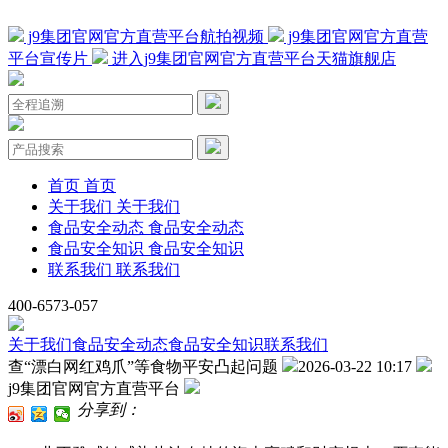
j9集团官网官方直营平台航拍视频
j9集团官网官方直营
平台宣传片
进入j9集团官网官方直营平台天猫旗舰店
首页
首页
关于我们
关于我们
食品安全动态
食品安全动态
食品安全知识
食品安全知识
联系我们
联系我们
400-6573-057
关于我们
食品安全动态
食品安全知识
联系我们
查“漂白网红鸡爪”等食物平安凸起问题
2026-03-22 10:17
j9集团官网官方直营平台
分享到：