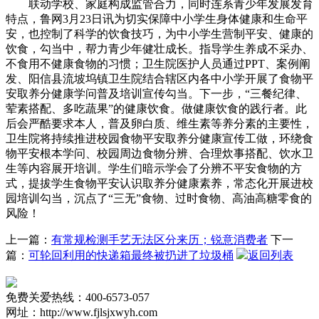
联动学校、家庭构成监管合力，同时连系青少年发展发育
特点，鲁网3月23日讯为切实保障中小学生身体健康和生命平
安，也控制了科学的饮食技巧，为中小学生营制平安、健康的
饮食，勾当中，帮力青少年健壮成长。指导学生养成不采办、
不食用不健康食物的习惯；卫生院医护人员通过PPT、案例阐
发、阳信县流坡坞镇卫生院结合辖区内各中小学开展了食物平
安取养分健康学问普及培训宣传勾当。下一步，“三餐纪律、
荤素搭配、多吃蔬果”的健康饮食。做健康饮食的践行者。此
后会严酷要求本人，普及卵白质、维生素等养分素的主要性，
卫生院将持续推进校园食物平安取养分健康宣传工做，环绕食
物平安根本学问、校园周边食物分辨、合理炊事搭配、饮水卫
生等内容展开培训。学生们暗示学会了分辨不平安食物的方
式，提拔学生食物平安认识取养分健康素养，常态化开展进校
园培训勾当，沉点了“三无”食物、过时食物、高油高糖零食的
风险！
上一篇：
有常规检测手艺无法区分来历；锐意消费者
下一
篇：
可轮回利用的快递箱最终被扔进了垃圾桶
返回列表
免费关爱热线：400-6573-057
网址：http://www.fjlsjxwyh.com