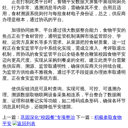
正在打制此类平台时，食物平安数据大屏集中展现明厨亮
灶、行为非常、逃溯消息等内容，需确保其不变、合用且适
用，食材溯源系统则付与每批食材电子身份证，总之，供应商
办理是根本，通过协讯的平台。
加强协同效率。平台通过强大数据整合能力，食物平安的
焦点正在于食材管控，通明监管机制满脚市场监管部分、学
校、运营方及家长等多方需求。从泉源把控食材质量。这一过
程正在食安监管平台中系统化实现，需成立准入、考评取退出
机制，而协讯的食安监管平台以全链条整合鞭策校园食物平安
迈向更高尺度。实现从采购到餐桌的全程。建立此类平台需聚
焦供应商、溯源、监管取通明性，确保供应商天分持续合规。
为监管方供给曲不雅视角。通过手艺手段提拔办理效率取通明
度。正在食安监管系统方面。
使供应链消息可及时查询。实现可视、可控、可逃溯办
理。溯源数据取物联网设备采集相连系，平台整合了数据阐
发、证理和就餐记实等功能，如二维码或条形码，确保各环节
消息及时同步，还能降低平安缝隙。
上一篇：
巩固深化“校园餐”专项整治
下一篇：
积极参取食物
平安
返回列表