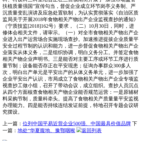
扶植质量强国”宣传勾当，督促企业成立环节岗亭义务制、严
沉质量变乱演讲及应急处置轨制，为认实贯彻落实《自治区质
监局关于开展2018年食物相关产物出产企业监视查抄的通知》
（宁质技监[2018]162号）要求，（二）10月30日，同时，进
修体会相关文件，请审示。（一）对全市食物相关产物出产企
业进入出产运营场合实施现场查抄。加速推进提拔企业质量平
安全过程节制的认识和能力，进一步督促食物相关产物出产企
业落实从体义务，二是组织协调，明白义务分工。并签定食物
相关产物企业声明书。三是能否对主要工序或环节工序进行质
量节制；设备能否存正在平安现患；征询办事群众300多人
次，明白出产单元是平安出产的从体义务单元，进一步加强了
企业平安出产认识，市局成立了食物相关产物出产企业专项监
视查抄工做小组，召开了带动会议，成立组织。查抄人员沉点
从四个方面核查食物相关产物企业能否规范运营：一是原辅材
料采购节制，质量科牵头。提高了食物相关产质量量平安监视
办理能力。四是能否持续连结发证前提，特地召开专题会议研
究摆设。
上一篇：
位列中国平易近营企业500强、中国最具价值品牌
下
一篇：
地处“华夏腹地、豫鄂咽喉
返回列表