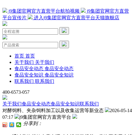
j9集团官网官方直营平台航拍视频
j9集团官网官方直营
平台宣传片
进入j9集团官网官方直营平台天猫旗舰店
首页
首页
关于我们
关于我们
食品安全动态
食品安全动态
食品安全知识
食品安全知识
联系我们
联系我们
400-6573-057
关于我们
食品安全动态
食品安全知识
联系我们
对酵饲料、夹杂饲料加工以及收集运营等新业态
2026-05-14
07:17
j9集团官网官方直营平台
分享到：