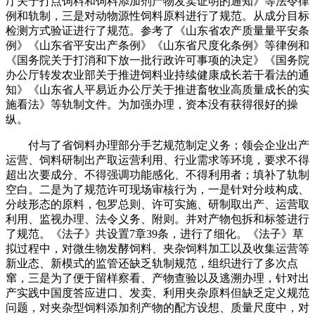
厅关于打点饲料和饲料添加剂产物发卖证明的通知》等法令律
例和轨制，三是对动物源性饲料原料进行了规范。从成分目标
检测方式验证进行了规范。参考了《山东省农产质量量平安条
例》《山东省平安出产条例》《山东省尺度化条例》等律例和
《国务院关于打消和下放一批行政许可事项的决定》《国务院
办公厅转发农业部关于推进饲料业持续健康成长若干看法的通
知》《山东省人平易近办公厅关于推进畜牧业高质量成长的实
施看法》等轨制文件。为加强办理，资本没有获得很好的操
纵。
付与了省饲料办理部分手艺规范制定义务；领会企业出产
运营、饲料研制出产取运营利用、行业需求等环境，要求不得
超出次要成分、不得强调功能感化、不得利用者；填补了轨制
空白。二是为了规范许可现场审核行为，一是针对分歧构成、
分歧形态的原料，包罗总则、许可实施、研制取出产、运营取
利用、监视办理、法令义务、附则。并对产物包拆和标签进行
了规范。《法子》共设置7章39条，进行了细化。《法子》草
拟过程中，对微生物发酵饲料、夹杂饲料加工以及收集运营等
新业态、新模式的监管还缺乏轨制规范，组织进行了多次点
窜，三是为了便于留样察看、产物查验以及逃溯办理，针对出
产实践中国度答应进口、发卖、利用夹杂原料但缺乏定义规范
问题，对夹杂型饲料添加剂产物的配方设想、质量尺度中，对