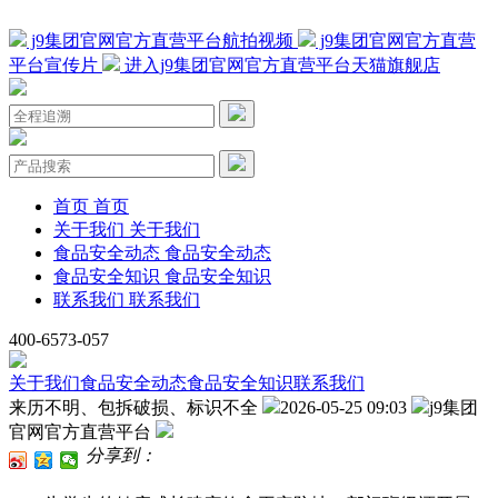
j9集团官网官方直营平台航拍视频
j9集团官网官方直营
平台宣传片
进入j9集团官网官方直营平台天猫旗舰店
首页
首页
关于我们
关于我们
食品安全动态
食品安全动态
食品安全知识
食品安全知识
联系我们
联系我们
400-6573-057
关于我们
食品安全动态
食品安全知识
联系我们
来历不明、包拆破损、标识不全
2026-05-25 09:03
j9集团
官网官方直营平台
分享到：