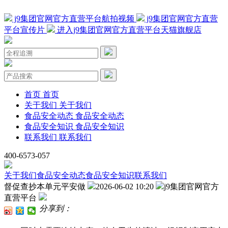
j9集团官网官方直营平台航拍视频
j9集团官网官方直营
平台宣传片
进入j9集团官网官方直营平台天猫旗舰店
首页
首页
关于我们
关于我们
食品安全动态
食品安全动态
食品安全知识
食品安全知识
联系我们
联系我们
400-6573-057
关于我们
食品安全动态
食品安全知识
联系我们
督促查抄本单元平安做
2026-06-02 10:20
j9集团官网官方
直营平台
分享到：