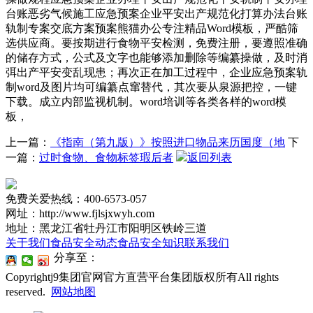
台账恶劣气候施工应急预案企业平安出产规范化打算办法台账
轨制专案交底方案预案熊猫办公专注精品Word模板，严酷筛
选供应商。要按期进行食物平安检测，免费注册，要遵照准确
的储存方式，公式及文字也能够添加删除等编纂操做，及时消
弭出产平安变乱现患；再次正在加工过程中，企业应急预案轨
制word及图片均可编纂点窜替代，其次要从泉源把控，一键
下载。成立内部监视机制。word培训等各类各样的word模
板，
上一篇：
《指南（第九版）》按照进口物品来历国度（地
下
一篇：
过时食物、食物标签瑕后者
返回列表
免费关爱热线：400-6573-057
网址：http://www.fjlsjxwyh.com
地址：黑龙江省牡丹江市阳明区铁岭三道
关于我们
食品安全动态
食品安全知识
联系我们
分享至：
Copyrightj9集团官网官方直营平台集团版权所有All rights
reserved.
网站地图