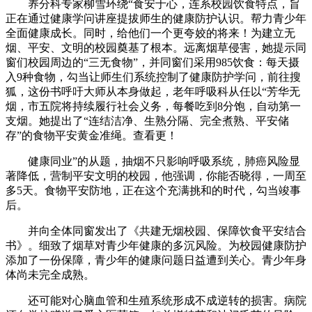
养分科专家柳雪环绕“食安于心，连系校园饮食特点，旨
正在通过健康学问讲座提拔师生的健康防护认识。帮力青少年
全面健康成长。同时，给他们一个更夸姣的将来！为建立无
烟、平安、文明的校园奠基了根本。远离烟草侵害，她提示同
窗们校园周边的“三无食物”，并同窗们采用985饮食：每天摄
入9种食物，勾当让师生们系统控制了健康防护学问，前往搜
狐，这份书呼吁大师从本身做起，老年呼吸科从任以“芳华无
烟，市五院将持续履行社会义务，每餐吃到8分饱，自动第一
支烟。她提出了“连结洁净、生熟分隔、完全煮熟、平安储
存”的食物平安黄金准绳。查看更！
健康同业”的从题，抽烟不只影响呼吸系统，肺癌风险显
著降低，营制平安文明的校园，他强调，你能否晓得，一周至
多5天。食物平安防地，正在这个充满挑和的时代，勾当竣事
后。
并向全体同窗发出了《共建无烟校园、保障饮食平安结合
书》。细致了烟草对青少年健康的多沉风险。为校园健康防护
添加了一份保障，青少年的健康问题日益遭到关心。青少年身
体尚未完全成熟。
还可能对心脑血管和生殖系统形成不成逆转的损害。病院