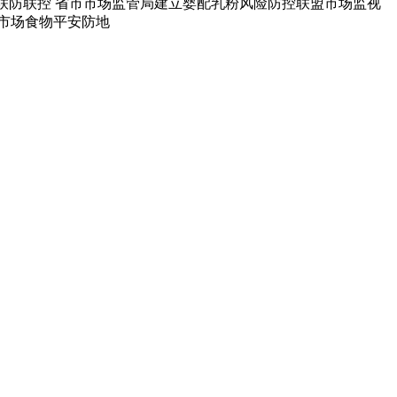
联防联控 省市市场监管局建立婴配乳粉风险防控联盟市场监视
市场食物平安防地