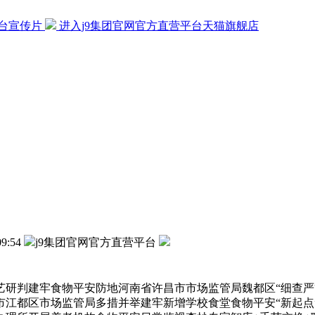
平台宣传片
进入j9集团官网官方直营平台天猫旗舰店
09:54
j9集团官网官方直营平台
判建牢食物平安防地河南省许昌市市场监管局魏都区“细查严管”
市江都区市场监管局多措并举建牢新增学校食堂食物平安“新起点