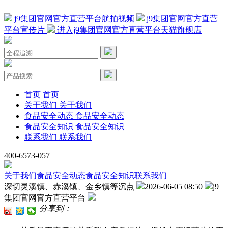
j9集团官网官方直营平台航拍视频
j9集团官网官方直营
平台宣传片
进入j9集团官网官方直营平台天猫旗舰店
首页
首页
关于我们
关于我们
食品安全动态
食品安全动态
食品安全知识
食品安全知识
联系我们
联系我们
400-6573-057
关于我们
食品安全动态
食品安全知识
联系我们
深切灵溪镇、赤溪镇、金乡镇等沉点
2026-06-05 08:50
j9
集团官网官方直营平台
分享到：