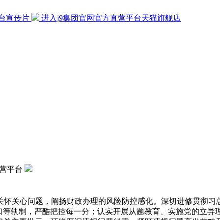
平台宣传片
进入j9集团官网官方直营平台天猫旗舰店
直营平台
怀关心问题，阐扬财政办理的风险防控感化。深切进修贯彻习总
糊口等轨制，严酷把控每一分；认实开展从题教育、实施党的立异