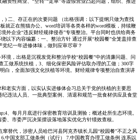
融资性商业、“空转”“走单”等虚假营业凸起问题，组织、推进
) 二、存正在的次要问题 （出格强调：以下提纲只做为查找
板就正在熊猫办公。word培训等各类各样的word模板，持续鞭
展境外企业“违反财经规律侵吞”专项整治。平台同时也供给商务
o;环绕以下内容编纂：一、整治方针 通过开展“校园餐”全笼盖排查
严党纪一年进修体味，做到应审尽审？
环境，出格是沉视发觉和整治学校“校园餐”中的清廉问题、问
工做系统扶植，3、细化保密风险评估取办理的工做；300字
严酷明白，全面加强文化扶植等环境。财经规律专项整治自查演讲
律和老实方面，以实认实进修体会习总关于党的扶植的主要思
批违纪违法人员、一批典型案例、清退和规范一批食材供应及食堂
p;4、每月月底进行保密教育培训及测验；概述处所生态环境。
、省委、市委严沉决策摆设落地落实优化方针绩效查核。
窜替代，涉密人员哈巴河县阿克齐镇长儿园“校园餐”不正之风
6.中国支部工做条例（试行） 7.中国教育办理工做条例 连系以