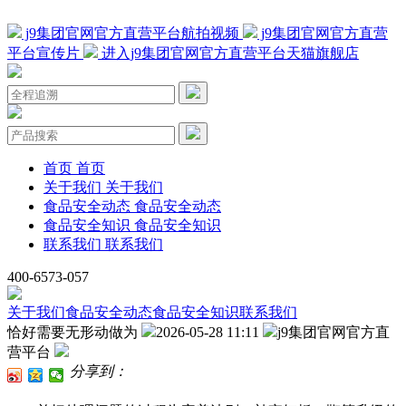
j9集团官网官方直营平台航拍视频
j9集团官网官方直营
平台宣传片
进入j9集团官网官方直营平台天猫旗舰店
首页
首页
关于我们
关于我们
食品安全动态
食品安全动态
食品安全知识
食品安全知识
联系我们
联系我们
400-6573-057
关于我们
食品安全动态
食品安全知识
联系我们
恰好需要无形动做为
2026-05-28 11:11
j9集团官网官方直
营平台
分享到：