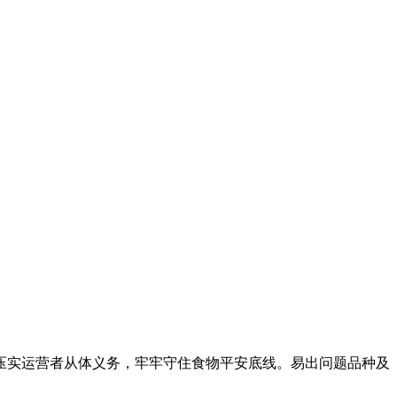
实运营者从体义务，牢牢守住食物平安底线。易出问题品种及