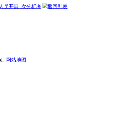
人员开展1次分析考
返回列表
ed.
网站地图