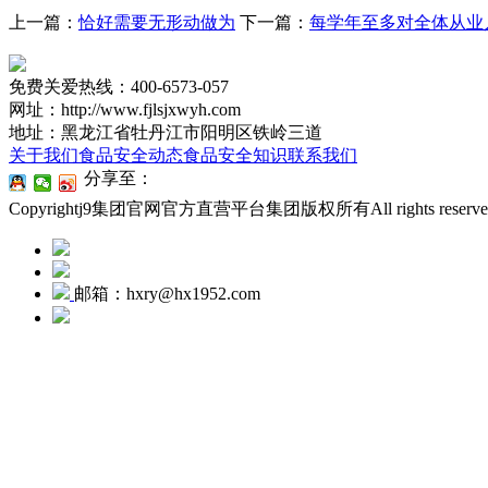
上一篇：
恰好需要无形动做为
下一篇：
每学年至多对全体从业
免费关爱热线：400-6573-057
网址：http://www.fjlsjxwyh.com
地址：黑龙江省牡丹江市阳明区铁岭三道
关于我们
食品安全动态
食品安全知识
联系我们
分享至：
Copyrightj9集团官网官方直营平台集团版权所有All rights reserv
邮箱：hxry@hx1952.com