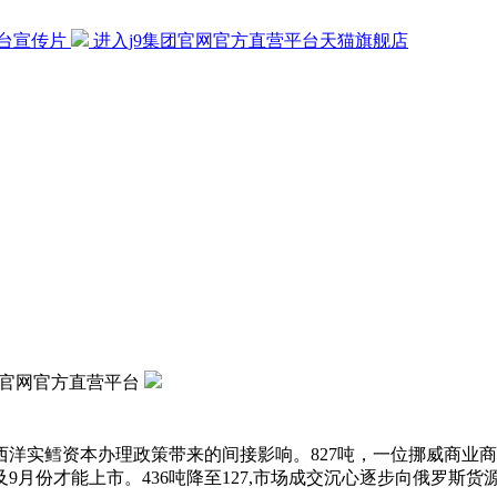
平台宣传片
进入j9集团官网官方直营平台天猫旗舰店
团官网官方直营平台
本办理政策带来的间接影响。827吨，一位挪威商业商透露，他透
月份才能上市。436吨降至127,市场成交沉心逐步向俄罗斯